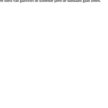
ere uitrol van glasvezel de komende jaren de standaard gaan zetten.