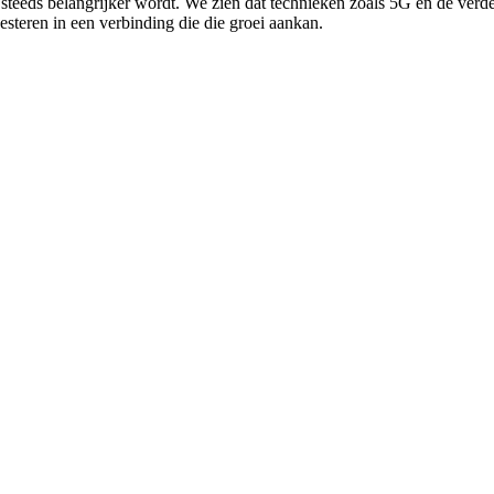
t steeds belangrijker wordt. We zien dat technieken zoals 5G en de verd
vesteren in een verbinding die die groei aankan.