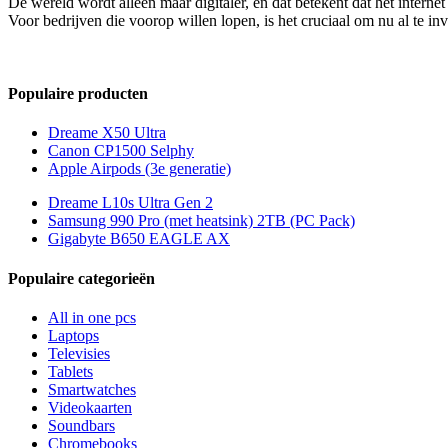
De wereld wordt alleen maar digitaler, en dat betekent dat het interne
Voor bedrijven die voorop willen lopen, is het cruciaal om nu al te in
Populaire producten
Dreame X50 Ultra
Canon CP1500 Selphy
Apple Airpods (3e generatie)
Dreame L10s Ultra Gen 2
Samsung 990 Pro (met heatsink) 2TB (PC Pack)
Gigabyte B650 EAGLE AX
Populaire categorieën
All in one pcs
Laptops
Televisies
Tablets
Smartwatches
Videokaarten
Soundbars
Chromebooks