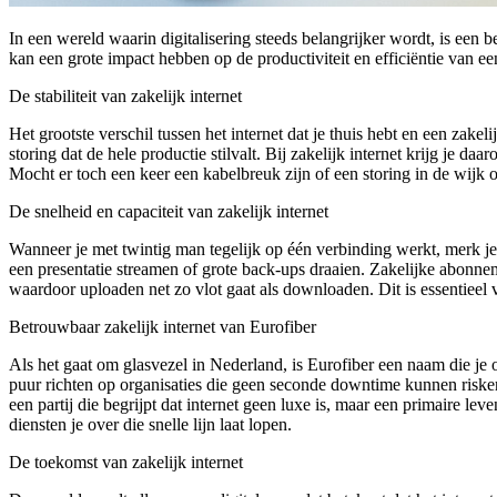
In een wereld waarin digitalisering steeds belangrijker wordt, is een
kan een grote impact hebben op de productiviteit en efficiëntie van ee
De stabiliteit van zakelijk internet
Het grootste verschil tussen het internet dat je thuis hebt en een zakeli
storing dat de hele productie stilvalt. Bij zakelijk internet krijg je
Mocht er toch een keer een kabelbreuk zijn of een storing in de wijk opt
De snelheid en capaciteit van zakelijk internet
Wanneer je met twintig man tegelijk op één verbinding werkt, merk je s
een presentatie streamen of grote back-ups draaien. Zakelijke abonne
waardoor uploaden net zo vlot gaat als downloaden. Dit is essentieel
Betrouwbaar zakelijk internet van Eurofiber
Als het gaat om glasvezel in Nederland, is Eurofiber een naam die je 
puur richten op organisaties die geen seconde downtime kunnen risker
een partij die begrijpt dat internet geen luxe is, maar een primaire l
diensten je over die snelle lijn laat lopen.
De toekomst van zakelijk internet