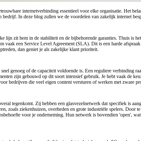
 betrouwbare internetverbinding essentieel voor elke organisatie. Het b
n bedrijf. In deze blog zullen we de voordelen van zakelijk internet be
jke lijn zit hem in de stabiliteit en de bijbehorende garanties. Thuis is 
 daarom vaak een Service Level Agreement (SLA). Dit is een harde afspraa
reden, dan geniet je als zakelijke klant prioriteit.
nel genoeg of de capaciteit voldoende is. Een reguliere verbinding raak
menten zijn gebouwd op dit soort intensief gebruik. Je hebt vaak de keu
 voor bedrijven die veel eigen content versturen of werken met zware p
overal tegenkomt. Zij hebben een glasvezelnetwerk dat specifiek is aang
en, zoals ziekenhuizen, overheden en grote industriële spelers. Door t
evensbehoefte voor je onderneming. Hun netwerk is bovendien 'open', wat 