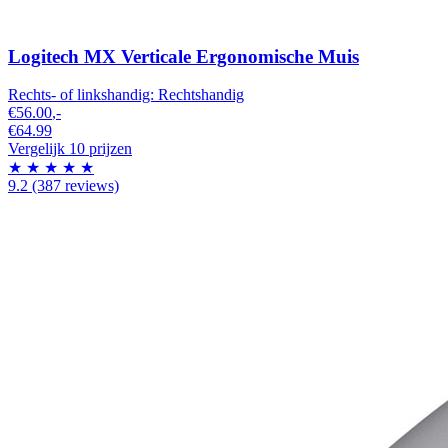
Logitech MX Verticale Ergonomische Muis
Rechts- of linkshandig:
Rechtshandig
€56.00
,-
€64.99
Vergelijk 10 prijzen
★
★
★
★
★
9.2
(387 reviews)