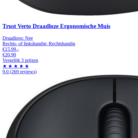
Trust Verto Draadloze Ergonomische Muis
Draadloos:
Nee
Rechts- of linkshandig:
Rechtshandig
€15.99
,-
€20.90
Vergelijk 3 prijzen
★
★
★
★
★
9.0
(269 reviews)