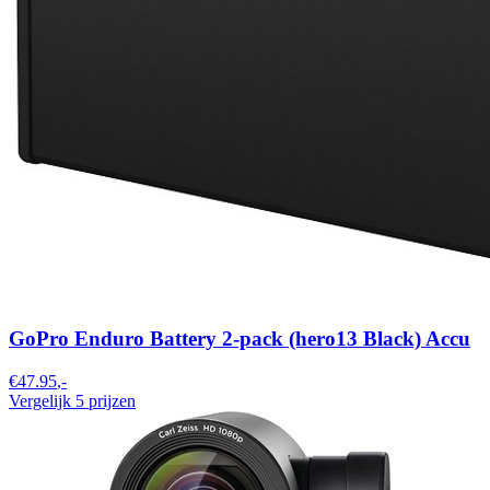
GoPro Enduro Battery 2-pack (hero13 Black) Accu
€47.95
,-
Vergelijk 5 prijzen