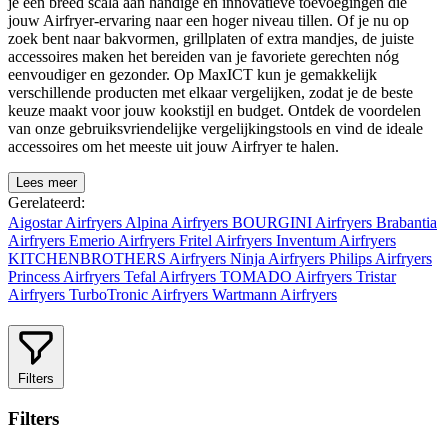
je een breed scala aan handige en innovatieve toevoegingen die
jouw Airfryer-ervaring naar een hoger niveau tillen. Of je nu op
zoek bent naar bakvormen, grillplaten of extra mandjes, de juiste
accessoires maken het bereiden van je favoriete gerechten nóg
eenvoudiger en gezonder. Op MaxICT kun je gemakkelijk
verschillende producten met elkaar vergelijken, zodat je de beste
keuze maakt voor jouw kookstijl en budget. Ontdek de voordelen
van onze gebruiksvriendelijke vergelijkingstools en vind de ideale
accessoires om het meeste uit jouw Airfryer te halen.
Lees meer
Gerelateerd:
Aigostar Airfryers
Alpina Airfryers
BOURGINI Airfryers
Brabantia
Airfryers
Emerio Airfryers
Fritel Airfryers
Inventum Airfryers
KITCHENBROTHERS Airfryers
Ninja Airfryers
Philips Airfryers
Princess Airfryers
Tefal Airfryers
TOMADO Airfryers
Tristar
Airfryers
TurboTronic Airfryers
Wartmann Airfryers
Filters
Filters