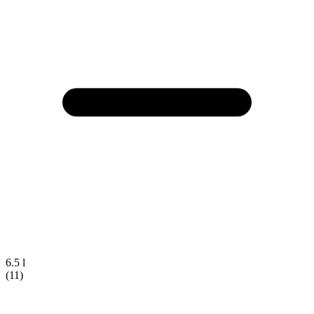
6.5 l
(11)