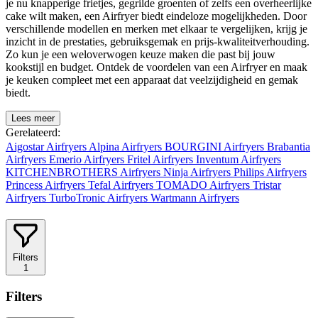
je nu knapperige frietjes, gegrilde groenten of zelfs een overheerlijke
cake wilt maken, een Airfryer biedt eindeloze mogelijkheden. Door
verschillende modellen en merken met elkaar te vergelijken, krijg je
inzicht in de prestaties, gebruiksgemak en prijs-kwaliteitverhouding.
Zo kun je een weloverwogen keuze maken die past bij jouw
kookstijl en budget. Ontdek de voordelen van een Airfryer en maak
je keuken compleet met een apparaat dat veelzijdigheid en gemak
biedt.
Lees meer
Gerelateerd:
Aigostar Airfryers
Alpina Airfryers
BOURGINI Airfryers
Brabantia
Airfryers
Emerio Airfryers
Fritel Airfryers
Inventum Airfryers
KITCHENBROTHERS Airfryers
Ninja Airfryers
Philips Airfryers
Princess Airfryers
Tefal Airfryers
TOMADO Airfryers
Tristar
Airfryers
TurboTronic Airfryers
Wartmann Airfryers
Filters
1
Filters