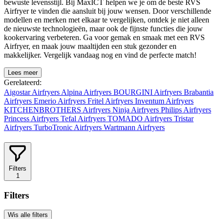
bewuste levensstijl. Bij MaxICT helpen we je om de beste RVS
Airfryer te vinden die aansluit bij jouw wensen. Door verschillende
modellen en merken met elkaar te vergelijken, ontdek je niet alleen
de nieuwste technologieën, maar ook de fijnste functies die jouw
kookervaring verbeteren. Ga voor gemak en smaak met een RVS
Airfryer, en maak jouw maaltijden een stuk gezonder en
makkelijker. Vergelijk vandaag nog en vind de perfecte match!
Lees meer
Gerelateerd:
Aigostar Airfryers
Alpina Airfryers
BOURGINI Airfryers
Brabantia
Airfryers
Emerio Airfryers
Fritel Airfryers
Inventum Airfryers
KITCHENBROTHERS Airfryers
Ninja Airfryers
Philips Airfryers
Princess Airfryers
Tefal Airfryers
TOMADO Airfryers
Tristar
Airfryers
TurboTronic Airfryers
Wartmann Airfryers
Filters
1
Filters
Wis alle filters