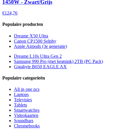
1450W - Zwart/Grijs
€124,76
Populaire producten
Dreame X50 Ultra
Canon CP1500 Selphy
Apple Airpods (3e generatie)
Dreame L10s Ultra Gen 2
Samsung 990 Pro (met heatsink) 2TB (PC Pack)
Gigabyte B650 EAGLE AX
Populaire categorieën
All in one pcs
Laptops
Televisies
Tablets
Smartwatches
Videokaarten
Soundbars
Chromebooks