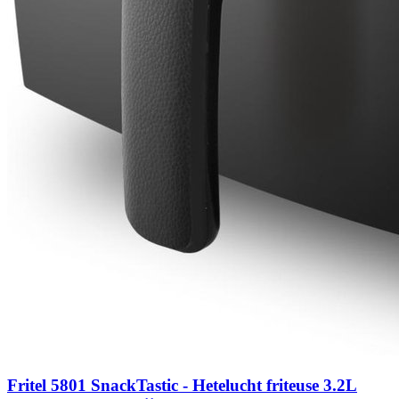
Fritel 5801 SnackTastic - Hetelucht friteuse 3.2L