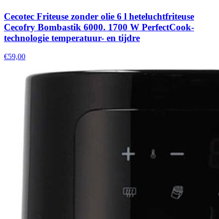
Cecotec Friteuse zonder olie 6 l heteluchtfriteuse
Cecofry Bombastik 6000. 1700 W PerfectCook-
technologie temperatuur- en tijdre
€59,00