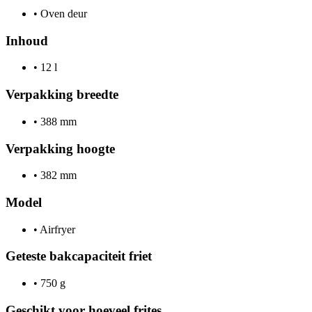
•
Oven deur
Inhoud
•
12 l
Verpakking breedte
•
388 mm
Verpakking hoogte
•
382 mm
Model
•
Airfryer
Geteste bakcapaciteit friet
•
750 g
Geschikt voor hoeveel frites