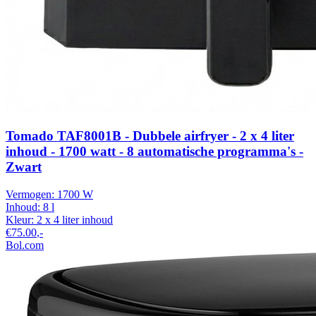
Tomado TAF8001B - Dubbele airfryer - 2 x 4 liter
inhoud - 1700 watt - 8 automatische programma's -
Zwart
Vermogen:
1700 W
Inhoud:
8 l
Kleur:
2 x 4 liter inhoud
€75.00
,-
Bol.com