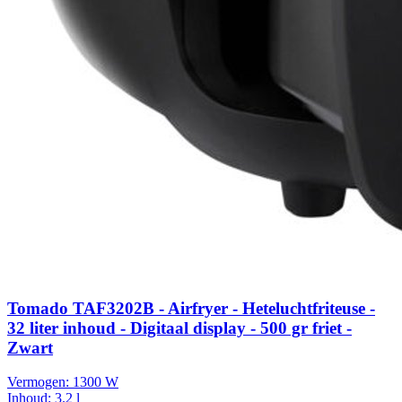
Tomado TAF3202B - Airfryer - Heteluchtfriteuse -
32 liter inhoud - Digitaal display - 500 gr friet -
Zwart
Vermogen:
1300 W
Inhoud:
3.2 l