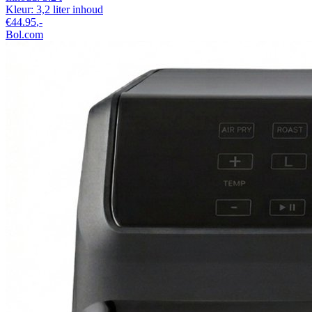
Kleur:
3,2 liter inhoud
€44.95
,-
Bol.com