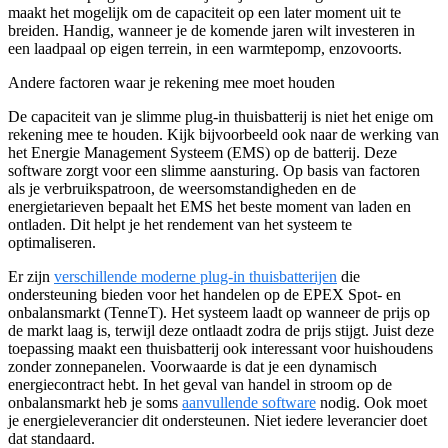
maakt het mogelijk om de capaciteit op een later moment uit te
breiden. Handig, wanneer je de komende jaren wilt investeren in
een laadpaal op eigen terrein, in een warmtepomp, enzovoorts.
Andere factoren waar je rekening mee moet houden
De capaciteit van je slimme plug-in thuisbatterij is niet het enige om
rekening mee te houden. Kijk bijvoorbeeld ook naar de werking van
het Energie Management Systeem (EMS) op de batterij. Deze
software zorgt voor een slimme aansturing. Op basis van factoren
als je verbruikspatroon, de weersomstandigheden en de
energietarieven bepaalt het EMS het beste moment van laden en
ontladen. Dit helpt je het rendement van het systeem te
optimaliseren.
Er zijn
verschillende moderne plug-in thuisbatterijen
die
ondersteuning bieden voor het handelen op de EPEX Spot- en
onbalansmarkt (TenneT). Het systeem laadt op wanneer de prijs op
de markt laag is, terwijl deze ontlaadt zodra de prijs stijgt. Juist deze
toepassing maakt een thuisbatterij ook interessant voor huishoudens
zonder zonnepanelen. Voorwaarde is dat je een dynamisch
energiecontract hebt. In het geval van handel in stroom op de
onbalansmarkt heb je soms
aanvullende software
nodig. Ook moet
je energieleverancier dit ondersteunen. Niet iedere leverancier doet
dat standaard.