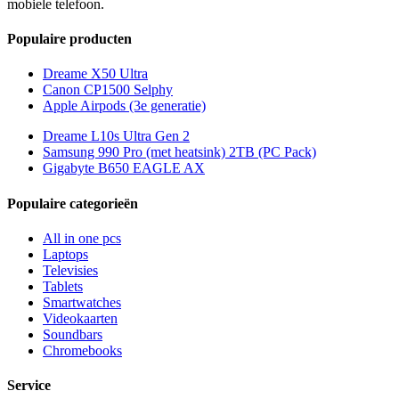
mobiele telefoon.
Populaire producten
Dreame X50 Ultra
Canon CP1500 Selphy
Apple Airpods (3e generatie)
Dreame L10s Ultra Gen 2
Samsung 990 Pro (met heatsink) 2TB (PC Pack)
Gigabyte B650 EAGLE AX
Populaire categorieën
All in one pcs
Laptops
Televisies
Tablets
Smartwatches
Videokaarten
Soundbars
Chromebooks
Service