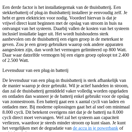
Een derde factor is het installatiegemak van de thuisbatterij. Een
stekkerbatterij of plug-in thuisbatterij installeer je eenvoudig zelf. Je
hebt er geen elektricien voor nodig. Voordeel hiervan is dat je
vrijwel direct kunt beginnen met de opslag van stroom in huis na
ontvangst van het systeem. Daarbij vallen de kosten van het systeem
inclusief installatie lager uit. Het wordt huishoudens sterk
aanbevolen om de thuisbatterij een eigen groep in de meterkast te
geven. Zou je een groep gebruiken waarop ook andere apparaten
aangesloten zijn, dan wordt het vermogen gelimiteerd op 800 Watt.
Daar waar datzelfde vermogen bij een eigen groep oploopt tot 2.400
of 2.500 Watt.
Levensduur van een plug-in batterij
De levensduur van een plug-in thuisbatterij is sterk afhankelijk van
de manier waarop je deze gebruikt. Wil je actief handelen in stroom,
dan zal de thuisbatterij gemiddeld vaker volledig worden opgeladen
en ontladen dan wanneer je de batterij enkel gebruikt voor de opslag
van zonnestroom. Een batterij gaat een x aantal cycli van laden en
ontladen mee. Bij moderne oplossingen gaat het al snel om minimaal
8.000 cycli. Dit betekent overigens niet dat je de batterij na 8.000
cycli direct moet vervangen. Wel zal het systeem aan capaciteit
verliezen, waardoor je steeds minder stroom op kunt slaan. Je kunt
het vergelijken met de degradatie van
de accu in je powerbank
of