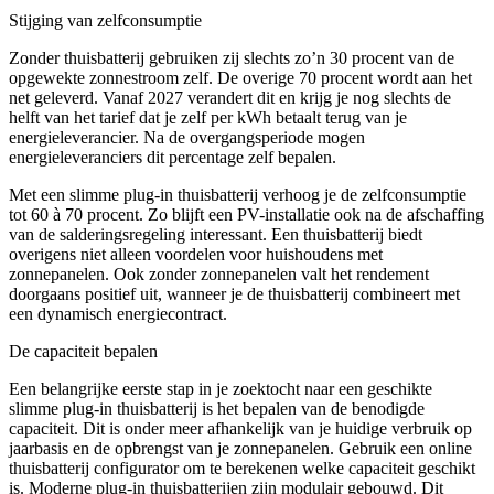
Stijging van zelfconsumptie
Zonder thuisbatterij gebruiken zij slechts zo’n 30 procent van de
opgewekte zonnestroom zelf. De overige 70 procent wordt aan het
net geleverd. Vanaf 2027 verandert dit en krijg je nog slechts de
helft van het tarief dat je zelf per kWh betaalt terug van je
energieleverancier. Na de overgangsperiode mogen
energieleveranciers dit percentage zelf bepalen.
Met een slimme plug-in thuisbatterij verhoog je de zelfconsumptie
tot 60 à 70 procent. Zo blijft een PV-installatie ook na de afschaffing
van de salderingsregeling interessant. Een thuisbatterij biedt
overigens niet alleen voordelen voor huishoudens met
zonnepanelen. Ook zonder zonnepanelen valt het rendement
doorgaans positief uit, wanneer je de thuisbatterij combineert met
een dynamisch energiecontract.
De capaciteit bepalen
Een belangrijke eerste stap in je zoektocht naar een geschikte
slimme plug-in thuisbatterij is het bepalen van de benodigde
capaciteit. Dit is onder meer afhankelijk van je huidige verbruik op
jaarbasis en de opbrengst van je zonnepanelen. Gebruik een online
thuisbatterij configurator om te berekenen welke capaciteit geschikt
is. Moderne plug-in thuisbatterijen zijn modulair gebouwd. Dit