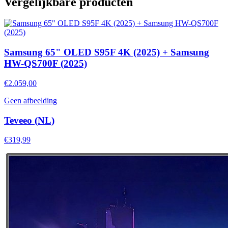
Vergelijkbare producten
Samsung 65" OLED S95F 4K (2025) + Samsung
HW-QS700F (2025)
€2.059,00
Geen afbeelding
Teveeo (NL)
€319,99