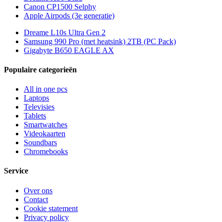
Canon CP1500 Selphy
Apple Airpods (3e generatie)
Dreame L10s Ultra Gen 2
Samsung 990 Pro (met heatsink) 2TB (PC Pack)
Gigabyte B650 EAGLE AX
Populaire categorieën
All in one pcs
Laptops
Televisies
Tablets
Smartwatches
Videokaarten
Soundbars
Chromebooks
Service
Over ons
Contact
Cookie statement
Privacy policy