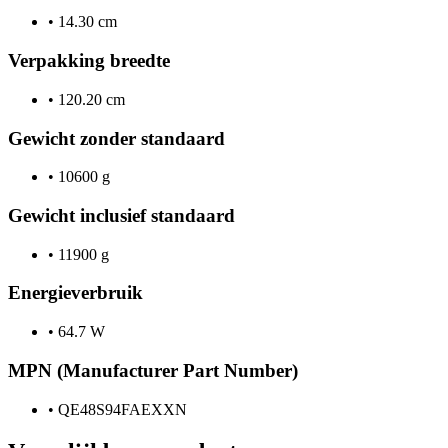
•
14.30 cm
Verpakking breedte
•
120.20 cm
Gewicht zonder standaard
•
10600 g
Gewicht inclusief standaard
•
11900 g
Energieverbruik
•
64.7 W
MPN (Manufacturer Part Number)
•
QE48S94FAEXXN