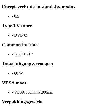
Energieverbruik in stand -by modus
•
0.5
Type TV tuner
•
DVB-C
Common interface
•
Ja, CI+ v1.4
Totaal uitgangsvermogen
•
60 W
VESA maat
•
VESA 300mm x 200mm
Verpakkingsgewicht