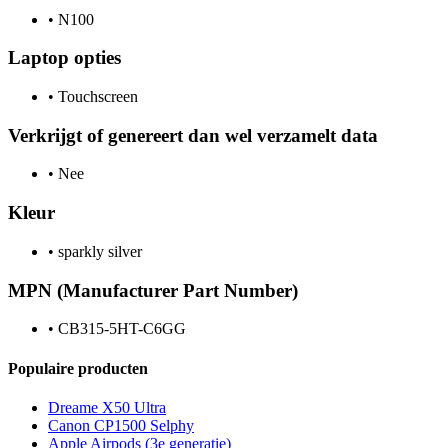
•
N100
Laptop opties
•
Touchscreen
Verkrijgt of genereert dan wel verzamelt data
•
Nee
Kleur
•
sparkly silver
MPN (Manufacturer Part Number)
•
CB315-5HT-C6GG
Populaire producten
Dreame X50 Ultra
Canon CP1500 Selphy
Apple Airpods (3e generatie)