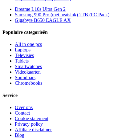
Dreame L10s Ultra Gen 2
Samsung 990 Pro (met heatsink) 2TB (PC Pack)
Gigabyte B650 EAGLE AX
Populaire categorieën
All in one pcs
Laptops
Televisies
Tablets
Smartwatches
Videokaarten
Soundbars
Chromebooks
Service
Over ons
Contact
Cookie statement
Privacy policy
Affiliate disclaimer
Blog