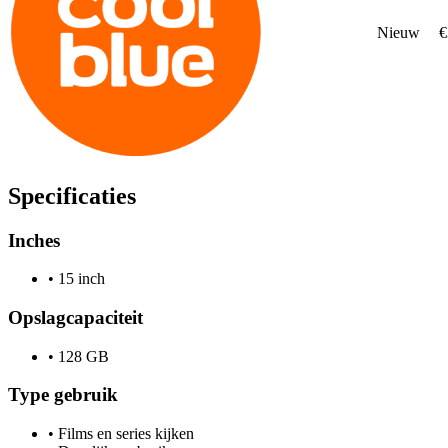
Nieuw
€
Specificaties
Inches
•
15 inch
Opslagcapaciteit
•
128 GB
Type gebruik
•
Films en series kijken