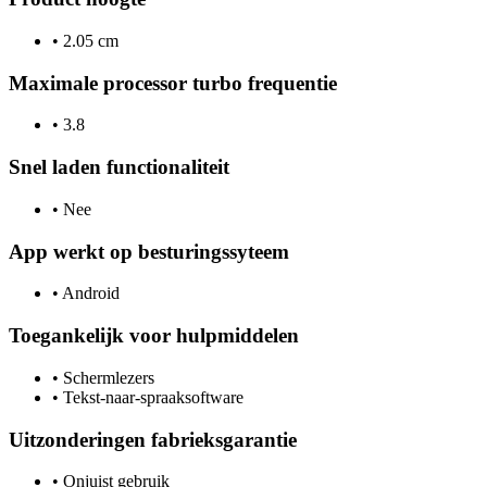
•
2.05 cm
Maximale processor turbo frequentie
•
3.8
Snel laden functionaliteit
•
Nee
App werkt op besturingssyteem
•
Android
Toegankelijk voor hulpmiddelen
•
Schermlezers
•
Tekst-naar-spraaksoftware
Uitzonderingen fabrieksgarantie
•
Onjuist gebruik