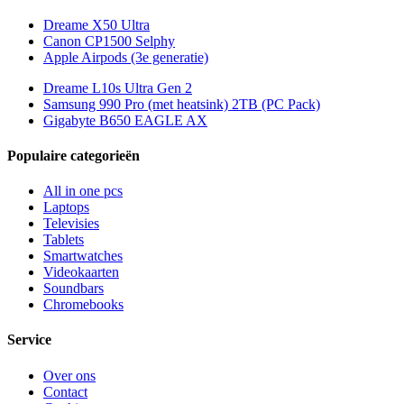
Dreame X50 Ultra
Canon CP1500 Selphy
Apple Airpods (3e generatie)
Dreame L10s Ultra Gen 2
Samsung 990 Pro (met heatsink) 2TB (PC Pack)
Gigabyte B650 EAGLE AX
Populaire categorieën
All in one pcs
Laptops
Televisies
Tablets
Smartwatches
Videokaarten
Soundbars
Chromebooks
Service
Over ons
Contact