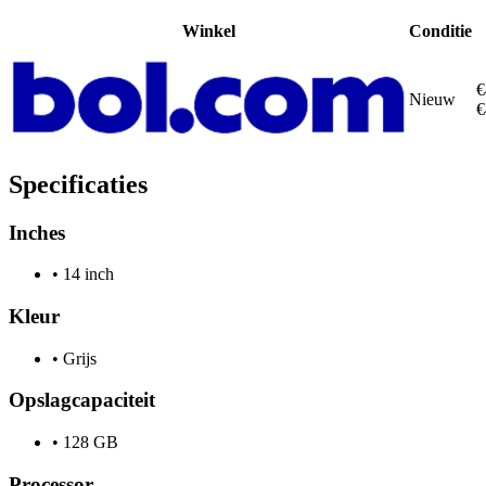
Winkel
Conditie
€
Nieuw
€
Specificaties
Inches
•
14 inch
Kleur
•
Grijs
Opslagcapaciteit
•
128 GB
Processor