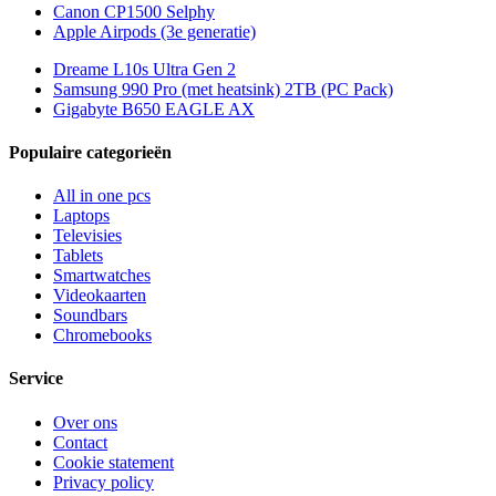
Canon CP1500 Selphy
Apple Airpods (3e generatie)
Dreame L10s Ultra Gen 2
Samsung 990 Pro (met heatsink) 2TB (PC Pack)
Gigabyte B650 EAGLE AX
Populaire categorieën
All in one pcs
Laptops
Televisies
Tablets
Smartwatches
Videokaarten
Soundbars
Chromebooks
Service
Over ons
Contact
Cookie statement
Privacy policy