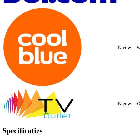
Nieuw
€
Nieuw
€
Specificaties