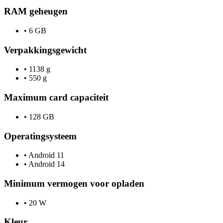
RAM geheugen
•
6 GB
Verpakkingsgewicht
•
1138 g
•
550 g
Maximum card capaciteit
•
128 GB
Operatingsysteem
•
Android 11
•
Android 14
Minimum vermogen voor opladen
•
20 W
Kleur