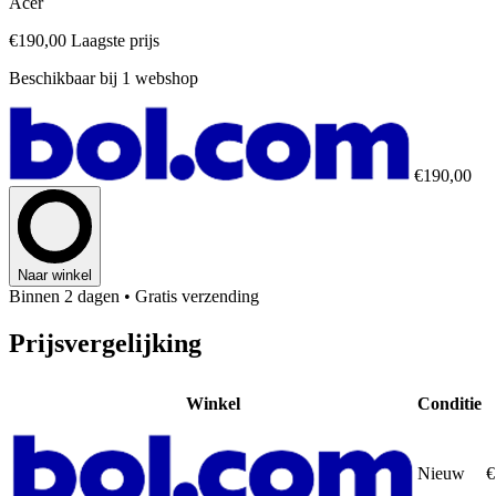
Acer
€190,00
Laagste prijs
Beschikbaar bij 1 webshop
€190,00
Naar winkel
Binnen 2 dagen
• Gratis verzending
Prijsvergelijking
Winkel
Conditie
Nieuw
€