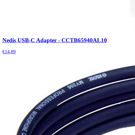
Nedis USB-C Adapter - CCTB65940AL10
€14,89