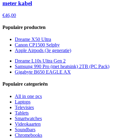
meter kabel
€46,00
Populaire producten
Dreame X50 Ultra
Canon CP1500 Selphy
Apple Airpods (3e generatie)
Dreame L10s Ultra Gen 2
Samsung 990 Pro (met heatsink) 2TB (PC Pack)
Gigabyte B650 EAGLE AX
Populaire categorieën
All in one pcs
Laptops
Televisies
Tablets
Smartwatches
Videokaarten
Soundbars
Chromebooks