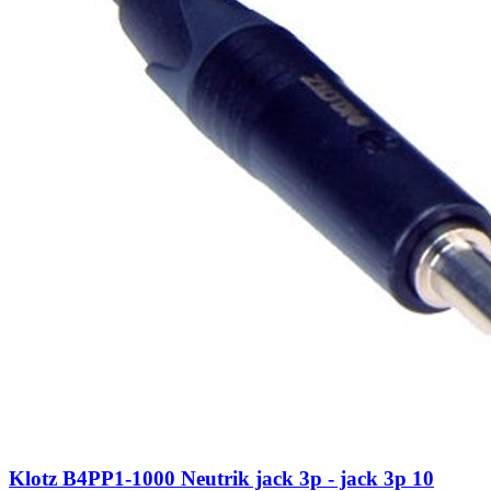
Klotz B4PP1-1000 Neutrik jack 3p - jack 3p 10