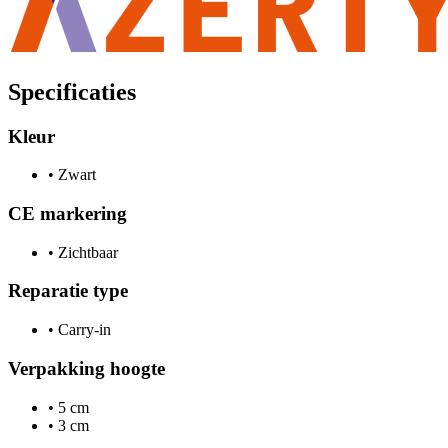
Specificaties
Kleur
•
Zwart
CE markering
•
Zichtbaar
Reparatie type
•
Carry-in
Verpakking hoogte
•
5 cm
•
3 cm