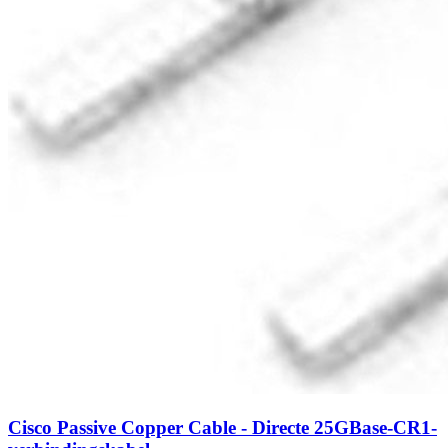
Cisco Passive Copper Cable - Directe 25GBase-CR1-