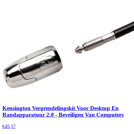
Kensington Vergrendelingskit Voor Desktop En
Randapparatuur 2.0 - Beveiligen Van Computers
€45,57