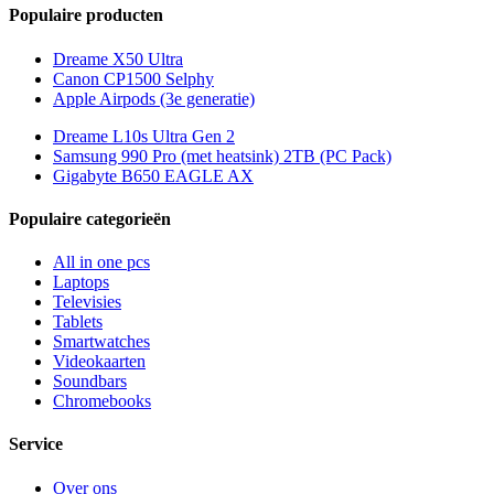
Populaire producten
Dreame X50 Ultra
Canon CP1500 Selphy
Apple Airpods (3e generatie)
Dreame L10s Ultra Gen 2
Samsung 990 Pro (met heatsink) 2TB (PC Pack)
Gigabyte B650 EAGLE AX
Populaire categorieën
All in one pcs
Laptops
Televisies
Tablets
Smartwatches
Videokaarten
Soundbars
Chromebooks
Service
Over ons