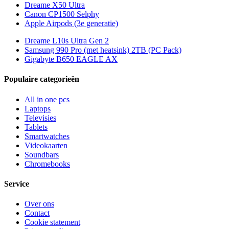
Dreame X50 Ultra
Canon CP1500 Selphy
Apple Airpods (3e generatie)
Dreame L10s Ultra Gen 2
Samsung 990 Pro (met heatsink) 2TB (PC Pack)
Gigabyte B650 EAGLE AX
Populaire categorieën
All in one pcs
Laptops
Televisies
Tablets
Smartwatches
Videokaarten
Soundbars
Chromebooks
Service
Over ons
Contact
Cookie statement