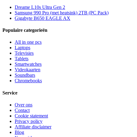
Dreame L10s Ultra Gen 2
Samsung 990 Pro (met heatsink) 2TB (PC Pack)
Gigabyte B650 EAGLE AX
Populaire categorieën
All in one pcs
Laptops
Televisies
Tablets
Smartwatches
Videokaarten
Soundbars
Chromebooks
Service
Over ons
Contact
Cookie statement
Privacy policy
Affiliate disclaimer
Blog