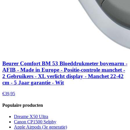
Beurer Comfort BM 53 Bloeddrukmeter bovenarm -
AFIB - Made in Europe - Positie-controle manchet -
2 Gebruikers - XL verlicht display - Manchet 22-42
cm - 5 Jaar garantie - Wit
€39,95
Populaire producten
Dreame X50 Ultra
Canon CP1500 Selphy
Apple Airpods (3e generatie)