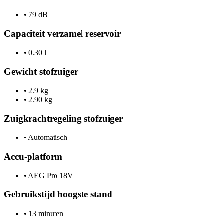
•
79 dB
Capaciteit verzamel reservoir
•
0.30 l
Gewicht stofzuiger
•
2.9 kg
•
2.90 kg
Zuigkrachtregeling stofzuiger
•
Automatisch
Accu-platform
•
AEG Pro 18V
Gebruikstijd hoogste stand
•
13 minuten