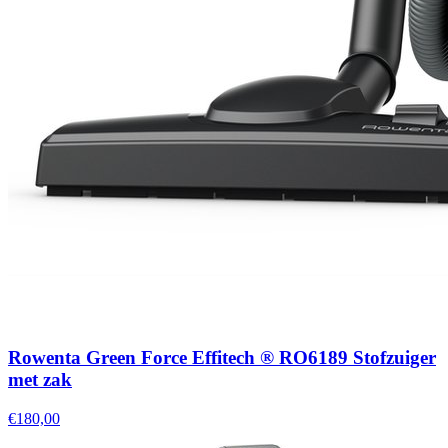
Rowenta Green Force Effitech ® RO6189 Stofzuiger
met zak
€180,00