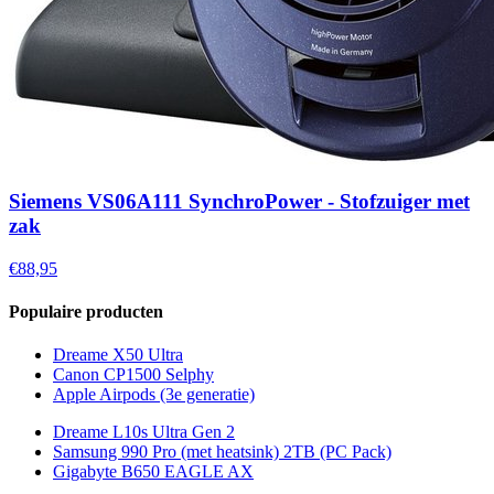
Siemens VS06A111 SynchroPower - Stofzuiger met
zak
€88,95
Populaire producten
Dreame X50 Ultra
Canon CP1500 Selphy
Apple Airpods (3e generatie)
Dreame L10s Ultra Gen 2
Samsung 990 Pro (met heatsink) 2TB (PC Pack)
Gigabyte B650 EAGLE AX