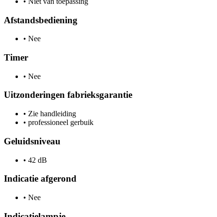
•
Niet van toepassing
Afstandsbediening
•
Nee
Timer
•
Nee
Uitzonderingen fabrieksgarantie
•
Zie handleiding
•
professioneel gerbuik
Geluidsniveau
•
42 dB
Indicatie afgerond
•
Nee
Indicatielampje