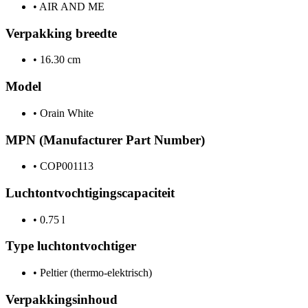
•
AIR AND ME
Verpakking breedte
•
16.30 cm
Model
•
Orain White
MPN (Manufacturer Part Number)
•
COP001113
Luchtontvochtigingscapaciteit
•
0.75 l
Type luchtontvochtiger
•
Peltier (thermo-elektrisch)
Verpakkingsinhoud