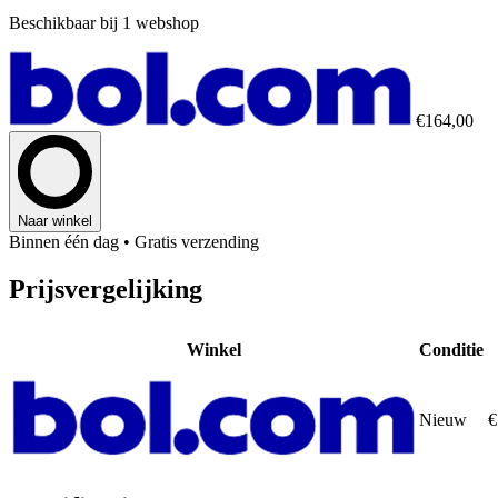
Beschikbaar bij 1 webshop
€164,00
Naar winkel
Binnen één dag
• Gratis verzending
Prijsvergelijking
Winkel
Conditie
Nieuw
€