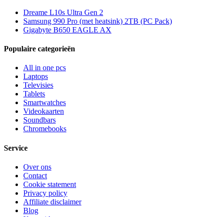
Dreame L10s Ultra Gen 2
Samsung 990 Pro (met heatsink) 2TB (PC Pack)
Gigabyte B650 EAGLE AX
Populaire categorieën
All in one pcs
Laptops
Televisies
Tablets
Smartwatches
Videokaarten
Soundbars
Chromebooks
Service
Over ons
Contact
Cookie statement
Privacy policy
Affiliate disclaimer
Blog