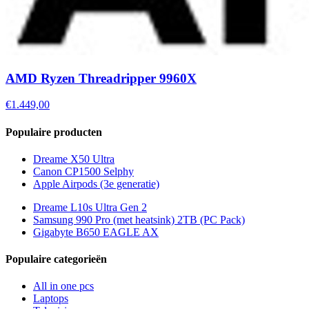
AMD Ryzen Threadripper 9960X
€1.449,00
Populaire producten
Dreame X50 Ultra
Canon CP1500 Selphy
Apple Airpods (3e generatie)
Dreame L10s Ultra Gen 2
Samsung 990 Pro (met heatsink) 2TB (PC Pack)
Gigabyte B650 EAGLE AX
Populaire categorieën
All in one pcs
Laptops