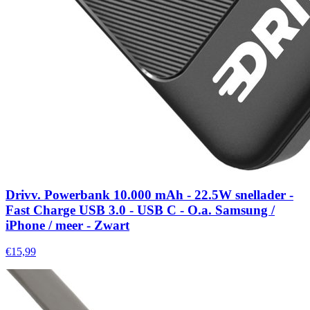
Drivv. Powerbank 10.000 mAh - 22.5W snellader -
Fast Charge USB 3.0 - USB C - O.a. Samsung /
iPhone / meer - Zwart
€15,99