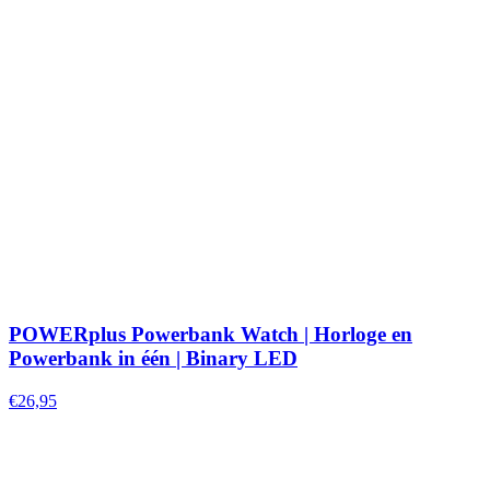
POWERplus Powerbank Watch | Horloge en
Powerbank in één | Binary LED
€26,95