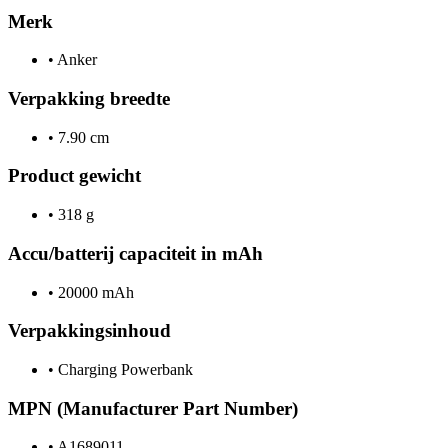
Merk
•
Anker
Verpakking breedte
•
7.90 cm
Product gewicht
•
318 g
Accu/batterij capaciteit in mAh
•
20000 mAh
Verpakkingsinhoud
•
Charging Powerbank
MPN (Manufacturer Part Number)
•
A1689011