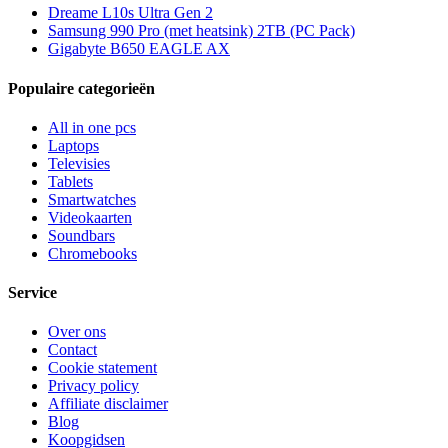
Dreame L10s Ultra Gen 2
Samsung 990 Pro (met heatsink) 2TB (PC Pack)
Gigabyte B650 EAGLE AX
Populaire categorieën
All in one pcs
Laptops
Televisies
Tablets
Smartwatches
Videokaarten
Soundbars
Chromebooks
Service
Over ons
Contact
Cookie statement
Privacy policy
Affiliate disclaimer
Blog
Koopgidsen