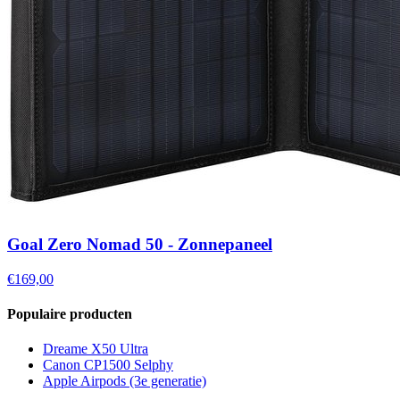
Goal Zero Nomad 50 - Zonnepaneel
€169,00
Populaire producten
Dreame X50 Ultra
Canon CP1500 Selphy
Apple Airpods (3e generatie)