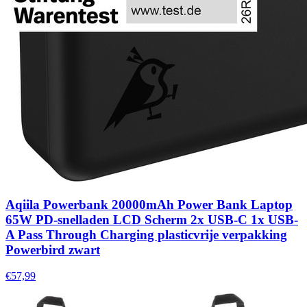
Aqiila Powerbank 20000mAh Power Bank Laptop
65W PD-snelladen LCD Scherm 2x USB-C 1x USB-
A Pass Through Charging plasticvrije verpakking
Powerbird zwart
€57,99