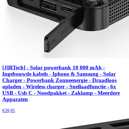
[JIRTech] - Solar powerbank 10 000 mAh -
Ingebouwde kabels - Iphone & Samsung - Solar
Charger - Powerbank Zonneenergie - Draadloos
opladen - Wireless charger - Snellaadfunctie - 6x
USB - Usb C - Noodpakket - Zaklamp - Meerdere
Apparaten
€39,95