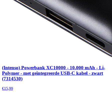
(Intenso) Powerbank XC10000 - 10.000 mAh - Li-
Polymer - met geïntegreerde USB-C kabel - zwart
(7314530)
€15,99