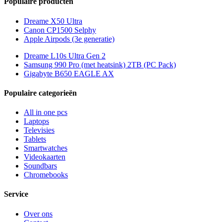
Populaire producten
Dreame X50 Ultra
Canon CP1500 Selphy
Apple Airpods (3e generatie)
Dreame L10s Ultra Gen 2
Samsung 990 Pro (met heatsink) 2TB (PC Pack)
Gigabyte B650 EAGLE AX
Populaire categorieën
All in one pcs
Laptops
Televisies
Tablets
Smartwatches
Videokaarten
Soundbars
Chromebooks
Service
Over ons