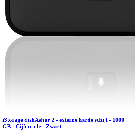
iStorage diskAshur 2 - externe harde schijf - 1000
GB - Cijfercode - Zwart