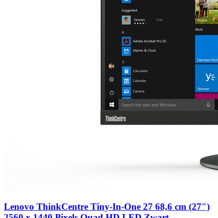
Lenovo ThinkCentre Tiny-In-One 27 68,6 cm (27")
2560 x 1440 Pixels Quad HD LED Zwart