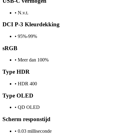
USB-C vermogen
•
N.v.t.
DCI P-3 Kleurdekking
•
95%-99%
sRGB
•
Meer dan 100%
Type HDR
•
HDR 400
Type OLED
•
QD OLED
Scherm responstijd
•
0.03 milliseconde