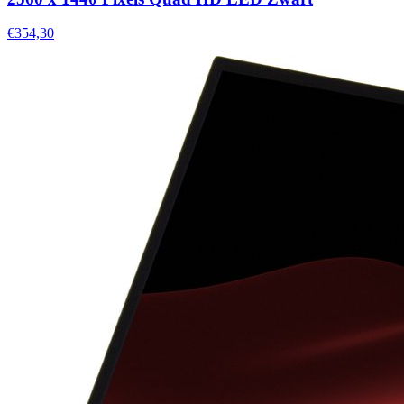
€354,30