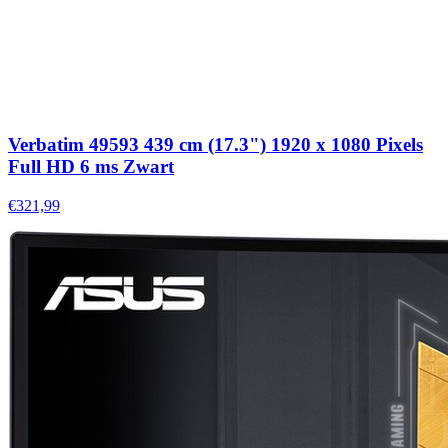
Verbatim 49593 439 cm (17.3") 1920 x 1080 Pixels
Full HD 6 ms Zwart
€321,99