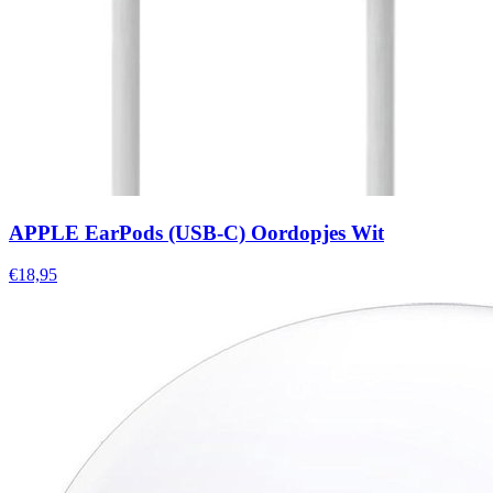
APPLE EarPods (USB-C) Oordopjes Wit
€18,95