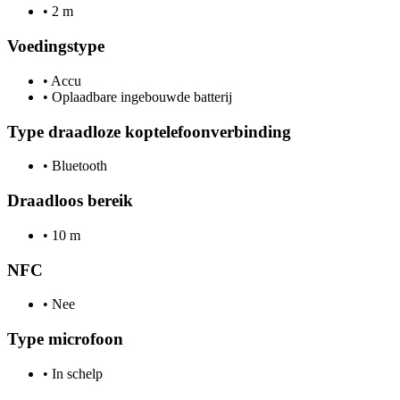
•
2 m
Voedingstype
•
Accu
•
Oplaadbare ingebouwde batterij
Type draadloze koptelefoonverbinding
•
Bluetooth
Draadloos bereik
•
10 m
NFC
•
Nee
Type microfoon
•
In schelp