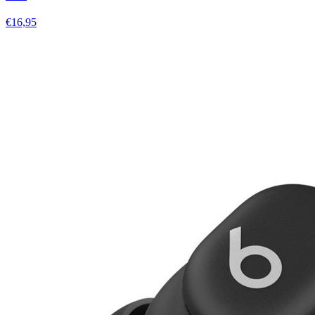
€16,95