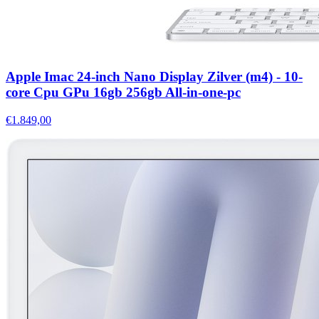
Apple Imac 24-inch Nano Display Zilver (m4) - 10-
core Cpu GPu 16gb 256gb All-in-one-pc
€1.849,00