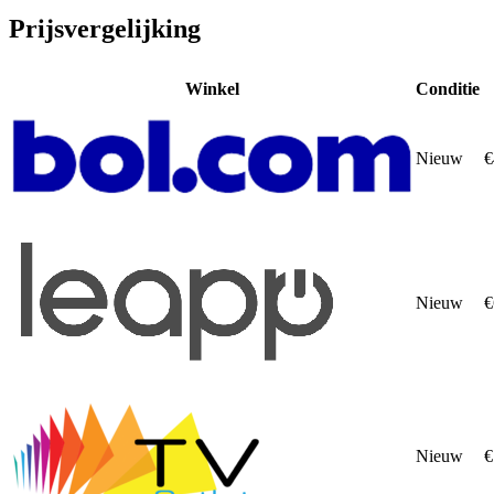
Prijsvergelijking
Winkel
Conditie
Nieuw
€
Nieuw
€
Nieuw
€