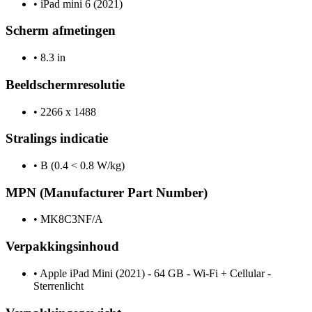
•
iPad mini 6 (2021)
Scherm afmetingen
•
8.3 in
Beeldschermresolutie
•
2266 x 1488
Stralings indicatie
•
B (0.4 < 0.8 W/kg)
MPN (Manufacturer Part Number)
•
MK8C3NF/A
Verpakkingsinhoud
•
Apple iPad Mini (2021) - 64 GB - Wi-Fi + Cellular -
Sterrenlicht