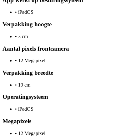
App werkt op besturingssyteem
•
iPadOS
Verpakking hoogte
•
3 cm
Aantal pixels frontcamera
•
12 Megapixel
Verpakking breedte
•
19 cm
Operatingsysteem
•
iPadOS
Megapixels
•
12 Megapixel