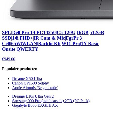
SPL|Dell Pro 14 PC14250|C5-120U|16GB|512GB
SSD|14i FHD+|IR Cam & Mic|FgrPr|3
Cell|65W|WLAN|Backlit Kb|W11 Pro|1Y Basic
Onsite QWERTY
€949,00
Populaire producten
Dreame X50 Ultra
Canon CP1500 Selphy
Apple Airpods (3e generatie)
Dreame L10s Ultra Gen 2
Samsung 990 Pro (met heatsink) 2TB (PC Pack)
Gigabyte B650 EAGLE AX