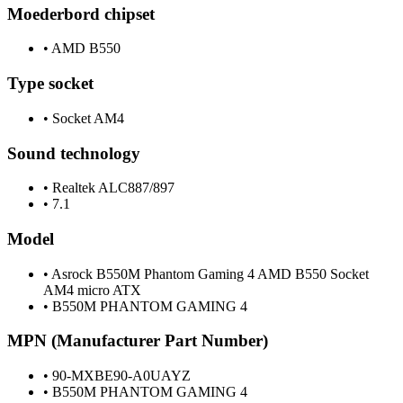
Moederbord chipset
•
AMD B550
Type socket
•
Socket AM4
Sound technology
•
Realtek ALC887/897
•
7.1
Model
•
Asrock B550M Phantom Gaming 4 AMD B550 Socket
AM4 micro ATX
•
B550M PHANTOM GAMING 4
MPN (Manufacturer Part Number)
•
90-MXBE90-A0UAYZ
•
B550M PHANTOM GAMING 4