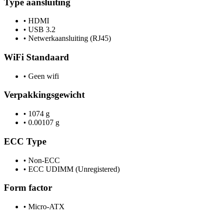
Type aansluiting
•
HDMI
•
USB 3.2
•
Netwerkaansluiting (RJ45)
WiFi Standaard
•
Geen wifi
Verpakkingsgewicht
•
1074 g
•
0.00107 g
ECC Type
•
Non-ECC
•
ECC UDIMM (Unregistered)
Form factor
•
Micro-ATX