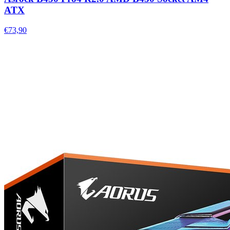
ATX
€73,90