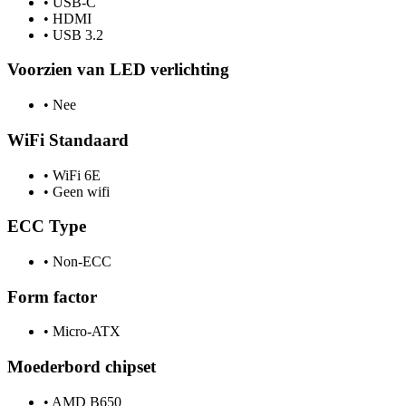
•
USB-C
•
HDMI
•
USB 3.2
Voorzien van LED verlichting
•
Nee
WiFi Standaard
•
WiFi 6E
•
Geen wifi
ECC Type
•
Non-ECC
Form factor
•
Micro-ATX
Moederbord chipset
•
AMD B650