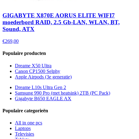
GIGABYTE X870E AORUS ELITE WIFI7
moederbord RAID, 2.5 Gb-LAN, WLAN, BT,
Sound, ATX
€269,00
Populaire producten
Dreame X50 Ultra
Canon CP1500 Selphy
Apple Airpods (3e generatie)
Dreame L10s Ultra Gen 2
Samsung 990 Pro (met heatsink) 2TB (PC Pack)
Gigabyte B650 EAGLE AX
Populaire categorieën
All in one pcs
Laptops
Televisies