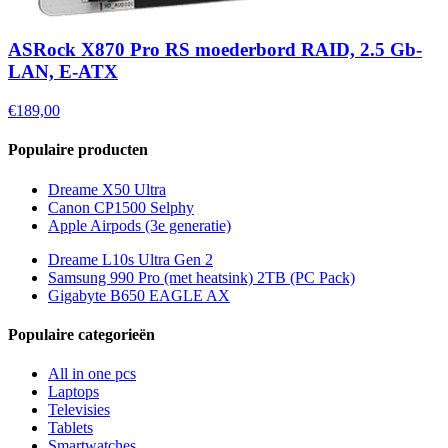
ASRock X870 Pro RS moederbord RAID, 2.5 Gb-
LAN, E-ATX
€189,00
Populaire producten
Dreame X50 Ultra
Canon CP1500 Selphy
Apple Airpods (3e generatie)
Dreame L10s Ultra Gen 2
Samsung 990 Pro (met heatsink) 2TB (PC Pack)
Gigabyte B650 EAGLE AX
Populaire categorieën
All in one pcs
Laptops
Televisies
Tablets
Smartwatches