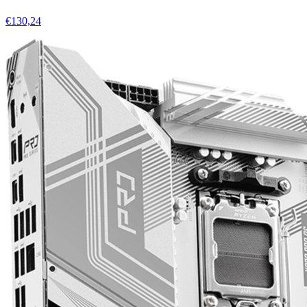
€130,24