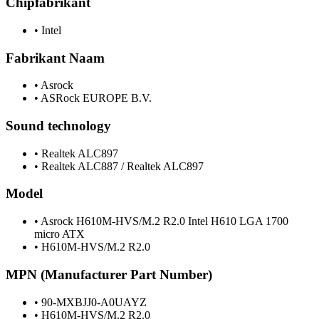
Chipfabrikant
•
Intel
Fabrikant Naam
•
Asrock
•
ASRock EUROPE B.V.
Sound technology
•
Realtek ALC897
•
Realtek ALC887 / Realtek ALC897
Model
•
Asrock H610M-HVS/M.2 R2.0 Intel H610 LGA 1700
micro ATX
•
H610M-HVS/M.2 R2.0
MPN (Manufacturer Part Number)
•
90-MXBJJ0-A0UAYZ
•
H610M-HVS/M.2 R2.0