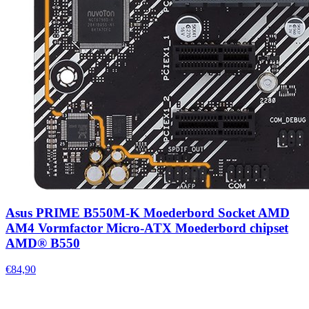
Asus PRIME B550M-K Moederbord Socket AMD
AM4 Vormfactor Micro-ATX Moederbord chipset
AMD® B550
€84,90