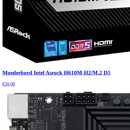
Moederbord Intel Asrock H610M-H2/M.2 D5
€59,00