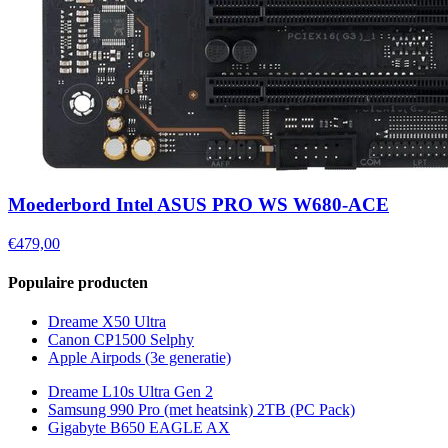
Moederbord Intel ASUS PRO WS W680-ACE
€479,00
Populaire producten
Dreame X50 Ultra
Canon CP1500 Selphy
Apple Airpods (3e generatie)
Dreame L10s Ultra Gen 2
Samsung 990 Pro (met heatsink) 2TB (PC Pack)
Gigabyte B650 EAGLE AX