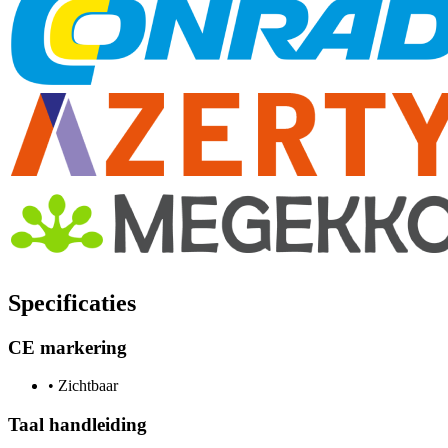
Specificaties
CE markering
•
Zichtbaar
Taal handleiding