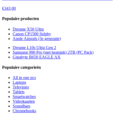
€343,00
Populaire producten
Dreame X50 Ultra
Canon CP1500 Selphy
Apple Airpods (3e generatie)
Dreame L10s Ultra Gen 2
Samsung 990 Pro (met heatsink) 2TB (PC Pack)
Gigabyte B650 EAGLE AX
Populaire categorieën
All in one pcs
Laptops
Televisies
Tablets
Smartwatches
Videokaarten
Soundbars
Chromebooks