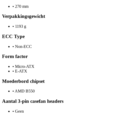
•
270 mm
Verpakkingsgewicht
•
1193 g
ECC Type
•
Non-ECC
Form factor
•
Micro-ATX
•
E-ATX
Moederbord chipset
•
AMD B550
Aantal 3-pin casefan headers
•
Geen