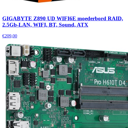
GIGABYTE Z890 UD WIFI6E moederbord RAID,
2.5Gb-LAN, WIFI, BT, Sound, ATX
€209,00