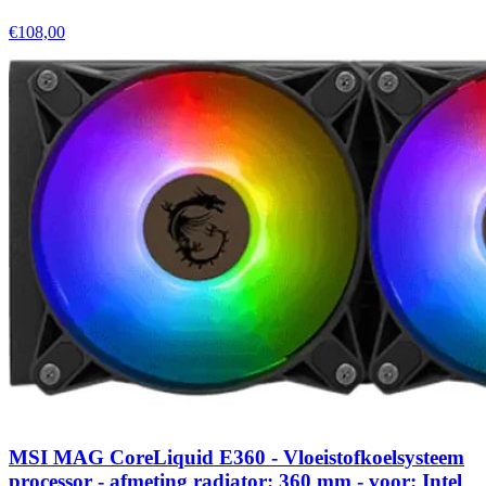
€108,00
MSI MAG CoreLiquid E360 - Vloeistofkoelsysteem
processor - afmeting radiator: 360 mm - voor: Intel