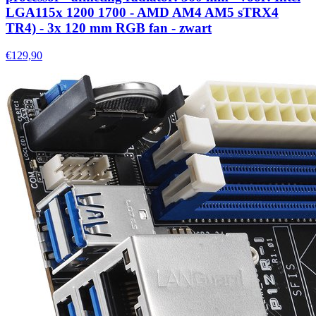
LGA115x 1200 1700 - AMD AM4 AM5 sTRX4
TR4) - 3x 120 mm RGB fan - zwart
€129,90