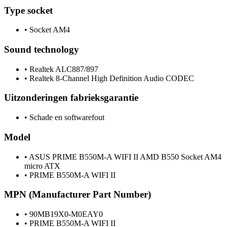
Type socket
•
Socket AM4
Sound technology
•
Realtek ALC887/897
•
Realtek 8-Channel High Definition Audio CODEC
Uitzonderingen fabrieksgarantie
•
Schade en softwarefout
Model
•
ASUS PRIME B550M-A WIFI II AMD B550 Socket AM4
micro ATX
•
PRIME B550M-A WIFI II
MPN (Manufacturer Part Number)
•
90MB19X0-M0EAY0
•
PRIME B550M-A WIFI II