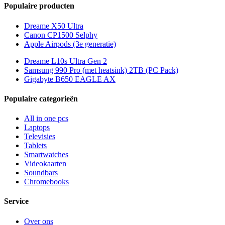
Populaire producten
Dreame X50 Ultra
Canon CP1500 Selphy
Apple Airpods (3e generatie)
Dreame L10s Ultra Gen 2
Samsung 990 Pro (met heatsink) 2TB (PC Pack)
Gigabyte B650 EAGLE AX
Populaire categorieën
All in one pcs
Laptops
Televisies
Tablets
Smartwatches
Videokaarten
Soundbars
Chromebooks
Service
Over ons