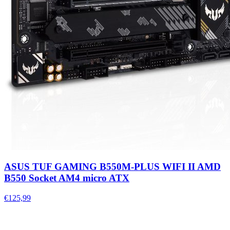
ASUS TUF GAMING B550M-PLUS WIFI II AMD
B550 Socket AM4 micro ATX
€125,99