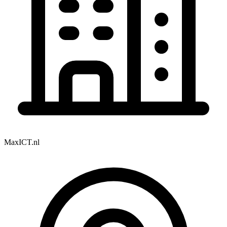
MaxICT.nl