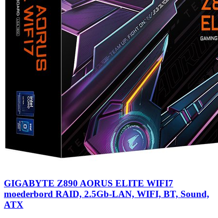
GIGABYTE Z890 AORUS ELITE WIFI7
moederbord RAID, 2.5Gb-LAN, WIFI, BT, Sound,
ATX