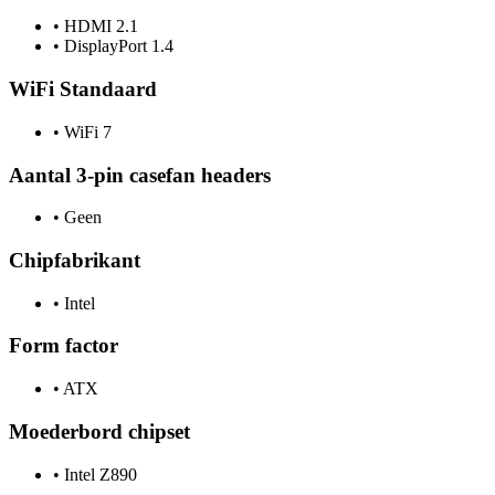
•
HDMI 2.1
•
DisplayPort 1.4
WiFi Standaard
•
WiFi 7
Aantal 3-pin casefan headers
•
Geen
Chipfabrikant
•
Intel
Form factor
•
ATX
Moederbord chipset
•
Intel Z890