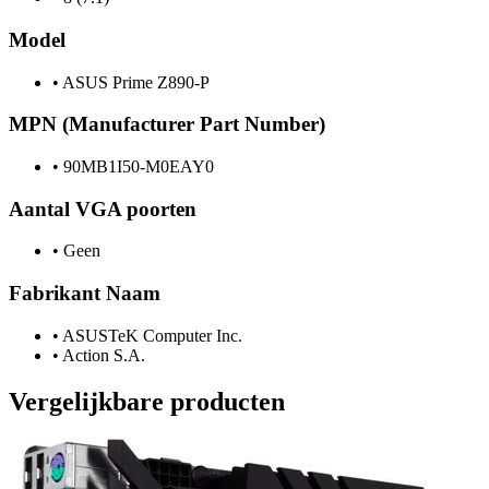
Model
•
ASUS Prime Z890-P
MPN (Manufacturer Part Number)
•
90MB1I50-M0EAY0
Aantal VGA poorten
•
Geen
Fabrikant Naam
•
ASUSTeK Computer Inc.
•
Action S.A.
Vergelijkbare producten