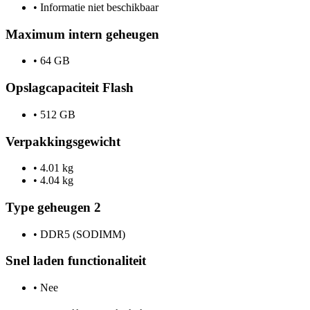
•
Informatie niet beschikbaar
Maximum intern geheugen
•
64 GB
Opslagcapaciteit Flash
•
512 GB
Verpakkingsgewicht
•
4.01 kg
•
4.04 kg
Type geheugen 2
•
DDR5 (SODIMM)
Snel laden functionaliteit
•
Nee