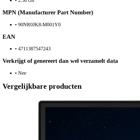
•
2.50 cm
MPN (Manufacturer Part Number)
•
90NR0JK8-M001Y0
EAN
•
4711387547243
Verkrijgt of genereert dan wel verzamelt data
•
Nee
Vergelijkbare producten