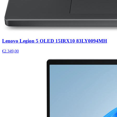
Lenovo Legion 5 OLED 15IRX10 83LY0094MH
€2.349,00