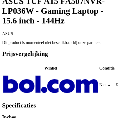
ASUS TUF A15 FA507NVR-
LP036W - Gaming Laptop -
15.6 inch - 144Hz
ASUS
Dit product is momenteel niet beschikbaar bij onze partners.
Prijsvergelijking
Winkel
Conditie
Nieuw
€
Specificaties
Inches