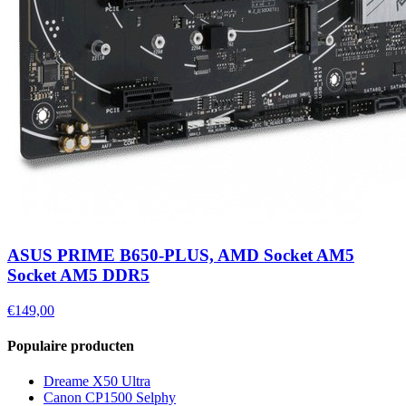
ASUS PRIME B650-PLUS, AMD Socket AM5
Socket AM5 DDR5
€149,00
Populaire producten
Dreame X50 Ultra
Canon CP1500 Selphy