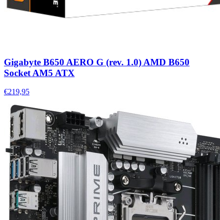
Gigabyte B650 AERO G (rev. 1.0) AMD B650
Socket AM5 ATX
€219,95