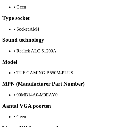
•
Geen
Type socket
•
Socket AM4
Sound technology
•
Realtek ALC S1200A
Model
•
TUF GAMING B550M-PLUS
MPN (Manufacturer Part Number)
•
90MB14A0-M0EAY0
Aantal VGA poorten
•
Geen