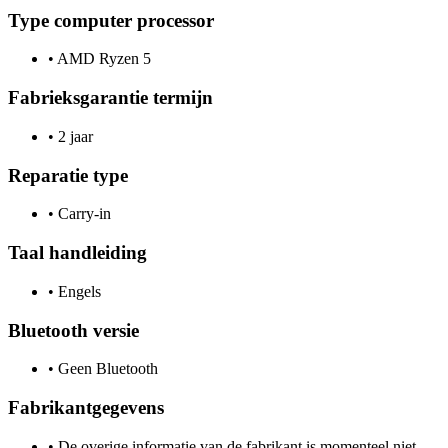
Type computer processor
•
AMD Ryzen 5
Fabrieksgarantie termijn
•
2 jaar
Reparatie type
•
Carry-in
Taal handleiding
•
Engels
Bluetooth versie
•
Geen Bluetooth
Fabrikantgegevens
•
De overige informatie van de fabrikant is momenteel niet