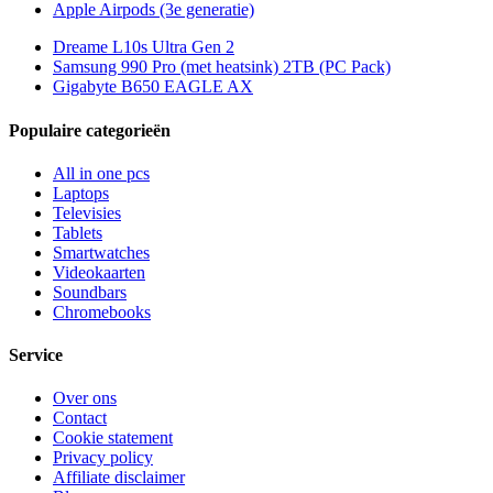
Apple Airpods (3e generatie)
Dreame L10s Ultra Gen 2
Samsung 990 Pro (met heatsink) 2TB (PC Pack)
Gigabyte B650 EAGLE AX
Populaire categorieën
All in one pcs
Laptops
Televisies
Tablets
Smartwatches
Videokaarten
Soundbars
Chromebooks
Service
Over ons
Contact
Cookie statement
Privacy policy
Affiliate disclaimer