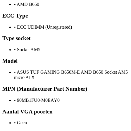
•
AMD B650
ECC Type
•
ECC UDIMM (Unregistered)
Type socket
•
Socket AM5
Model
•
ASUS TUF GAMING B650M-E AMD B650 Socket AM5
micro ATX
MPN (Manufacturer Part Number)
•
90MB1FU0-M0EAY0
Aantal VGA poorten
•
Geen