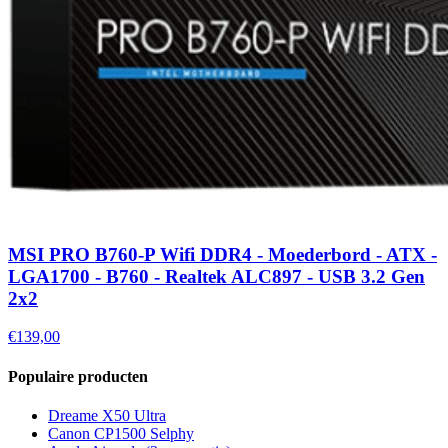
MSI PRO B760-P Wifi DDR4 - Moederbord - ATX -
LGA1700 - B760 - Realtek ALC897 - USB 3.2 Gen
2x2
€139,00
Populaire producten
Dreame X50 Ultra
Canon CP1500 Selphy