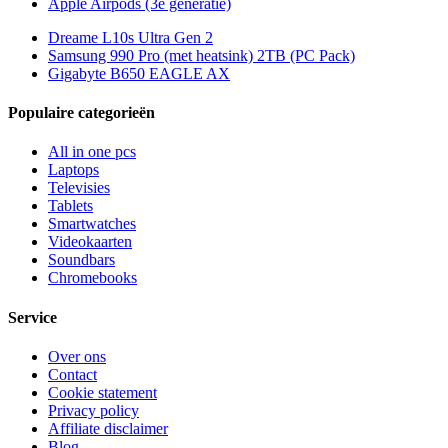
Apple Airpods (3e generatie)
Dreame L10s Ultra Gen 2
Samsung 990 Pro (met heatsink) 2TB (PC Pack)
Gigabyte B650 EAGLE AX
Populaire categorieën
All in one pcs
Laptops
Televisies
Tablets
Smartwatches
Videokaarten
Soundbars
Chromebooks
Service
Over ons
Contact
Cookie statement
Privacy policy
Affiliate disclaimer
Blog