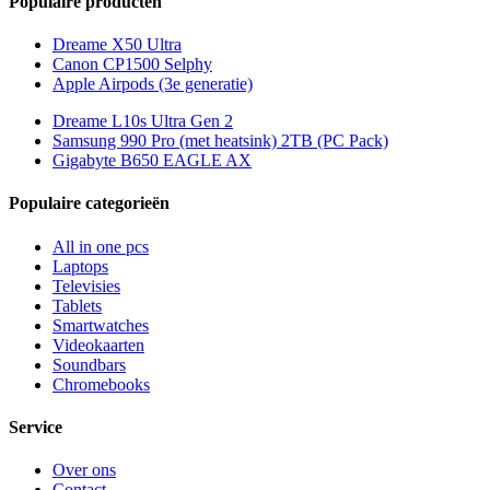
Populaire producten
Dreame X50 Ultra
Canon CP1500 Selphy
Apple Airpods (3e generatie)
Dreame L10s Ultra Gen 2
Samsung 990 Pro (met heatsink) 2TB (PC Pack)
Gigabyte B650 EAGLE AX
Populaire categorieën
All in one pcs
Laptops
Televisies
Tablets
Smartwatches
Videokaarten
Soundbars
Chromebooks
Service
Over ons
Contact