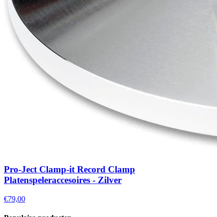
Pro-Ject Clamp-it Record Clamp
Platenspeleraccesoires - Zilver
€79,00