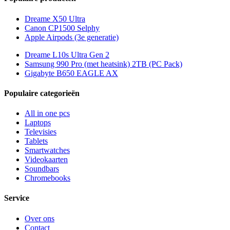
Dreame X50 Ultra
Canon CP1500 Selphy
Apple Airpods (3e generatie)
Dreame L10s Ultra Gen 2
Samsung 990 Pro (met heatsink) 2TB (PC Pack)
Gigabyte B650 EAGLE AX
Populaire categorieën
All in one pcs
Laptops
Televisies
Tablets
Smartwatches
Videokaarten
Soundbars
Chromebooks
Service
Over ons
Contact