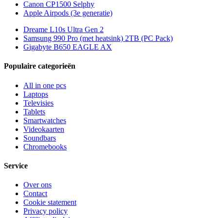
Canon CP1500 Selphy
Apple Airpods (3e generatie)
Dreame L10s Ultra Gen 2
Samsung 990 Pro (met heatsink) 2TB (PC Pack)
Gigabyte B650 EAGLE AX
Populaire categorieën
All in one pcs
Laptops
Televisies
Tablets
Smartwatches
Videokaarten
Soundbars
Chromebooks
Service
Over ons
Contact
Cookie statement
Privacy policy