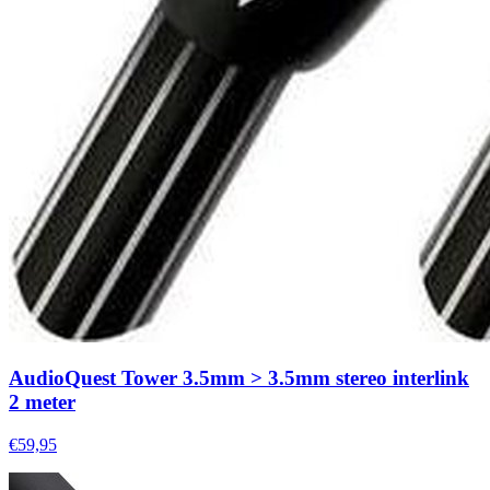
AudioQuest Tower 3.5mm > 3.5mm stereo interlink
2 meter
€59,95