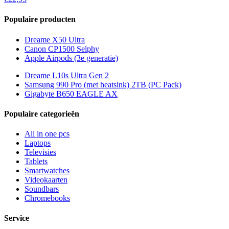
Populaire producten
Dreame X50 Ultra
Canon CP1500 Selphy
Apple Airpods (3e generatie)
Dreame L10s Ultra Gen 2
Samsung 990 Pro (met heatsink) 2TB (PC Pack)
Gigabyte B650 EAGLE AX
Populaire categorieën
All in one pcs
Laptops
Televisies
Tablets
Smartwatches
Videokaarten
Soundbars
Chromebooks
Service