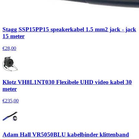
Stagg SSP15PP15 speakerkabel 1.5 mm2 jack - jack
15 meter
€28,00
Klotz VH8L1NT030 Flexibele UHD video kabel 30
meter
€235,00
Adam Hall VR5050BLU kabelbinder klittenband