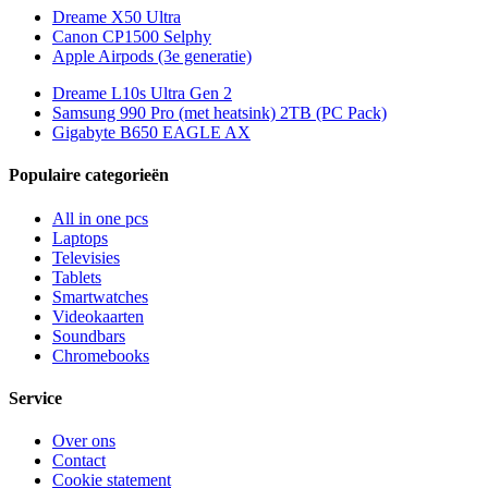
Dreame X50 Ultra
Canon CP1500 Selphy
Apple Airpods (3e generatie)
Dreame L10s Ultra Gen 2
Samsung 990 Pro (met heatsink) 2TB (PC Pack)
Gigabyte B650 EAGLE AX
Populaire categorieën
All in one pcs
Laptops
Televisies
Tablets
Smartwatches
Videokaarten
Soundbars
Chromebooks
Service
Over ons
Contact
Cookie statement