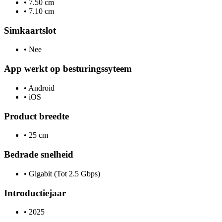
•
7.50 cm
•
7.10 cm
Simkaartslot
•
Nee
App werkt op besturingssyteem
•
Android
•
iOS
Product breedte
•
25 cm
Bedrade snelheid
•
Gigabit (Tot 2.5 Gbps)
Introductiejaar
•
2025