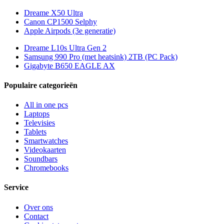
Dreame X50 Ultra
Canon CP1500 Selphy
Apple Airpods (3e generatie)
Dreame L10s Ultra Gen 2
Samsung 990 Pro (met heatsink) 2TB (PC Pack)
Gigabyte B650 EAGLE AX
Populaire categorieën
All in one pcs
Laptops
Televisies
Tablets
Smartwatches
Videokaarten
Soundbars
Chromebooks
Service
Over ons
Contact