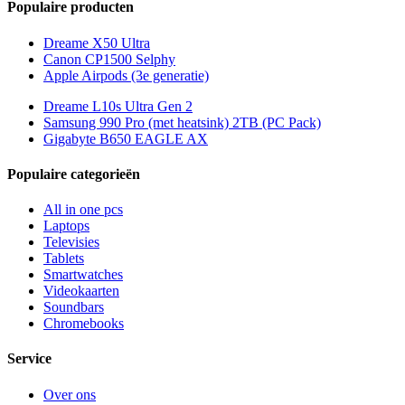
Populaire producten
Dreame X50 Ultra
Canon CP1500 Selphy
Apple Airpods (3e generatie)
Dreame L10s Ultra Gen 2
Samsung 990 Pro (met heatsink) 2TB (PC Pack)
Gigabyte B650 EAGLE AX
Populaire categorieën
All in one pcs
Laptops
Televisies
Tablets
Smartwatches
Videokaarten
Soundbars
Chromebooks
Service
Over ons