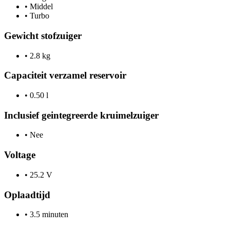
•
Middel
•
Turbo
Gewicht stofzuiger
•
2.8 kg
Capaciteit verzamel reservoir
•
0.50 l
Inclusief geintegreerde kruimelzuiger
•
Nee
Voltage
•
25.2 V
Oplaadtijd
•
3.5 minuten