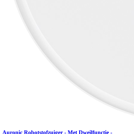
Auronic Robotstofzuiger - Met Dweilfunctie -