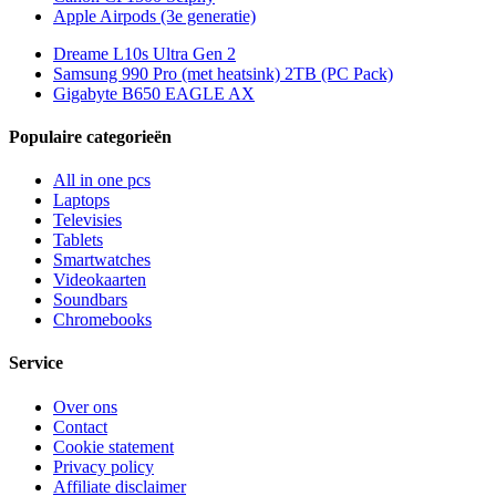
Apple Airpods (3e generatie)
Dreame L10s Ultra Gen 2
Samsung 990 Pro (met heatsink) 2TB (PC Pack)
Gigabyte B650 EAGLE AX
Populaire categorieën
All in one pcs
Laptops
Televisies
Tablets
Smartwatches
Videokaarten
Soundbars
Chromebooks
Service
Over ons
Contact
Cookie statement
Privacy policy
Affiliate disclaimer