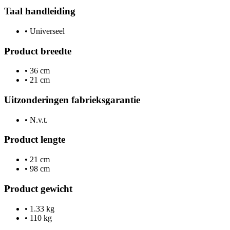
Taal handleiding
•
Universeel
Product breedte
•
36 cm
•
21 cm
Uitzonderingen fabrieksgarantie
•
N.v.t.
Product lengte
•
21 cm
•
98 cm
Product gewicht
•
1.33 kg
•
110 kg