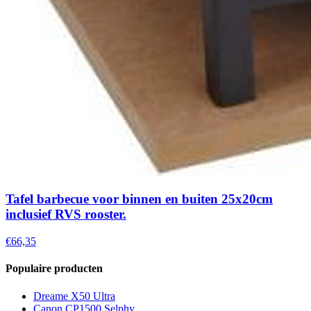
Tafel barbecue voor binnen en buiten 25x20cm
inclusief RVS rooster.
€66,35
Populaire producten
Dreame X50 Ultra
Canon CP1500 Selphy