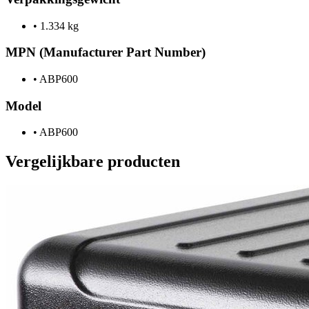
•
1.334 kg
MPN (Manufacturer Part Number)
•
ABP600
Model
•
ABP600
Vergelijkbare producten