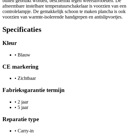
buiten gebruikt worden, beschermd tegen weersinvloeden. De
afneembare instelbare temperatuurschakelaar is voorzien van een
controlelampje. De gemakkelijk schoon te maken plancha is ook
voorzien van warmte-isolerende handgrepen en antislipvoetjes.
Specificaties
Kleur
•
Blauw
CE markering
•
Zichtbaar
Fabrieksgarantie termijn
•
2 jaar
•
5 jaar
Reparatie type
•
Carry-in