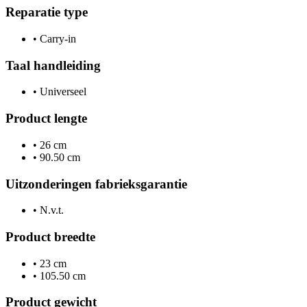
Reparatie type
•
Carry-in
Taal handleiding
•
Universeel
Product lengte
•
26 cm
•
90.50 cm
Uitzonderingen fabrieksgarantie
•
N.v.t.
Product breedte
•
23 cm
•
105.50 cm
Product gewicht