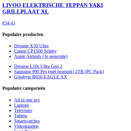
LIVOO ELEKTRISCHE TEPPAN YAKI
GRILLPLAAT XL
€54,43
Populaire producten
Dreame X50 Ultra
Canon CP1500 Selphy
Apple Airpods (3e generatie)
Dreame L10s Ultra Gen 2
Samsung 990 Pro (met heatsink) 2TB (PC Pack)
Gigabyte B650 EAGLE AX
Populaire categorieën
All in one pcs
Laptops
Televisies
Tablets
Smartwatches
Videokaarten