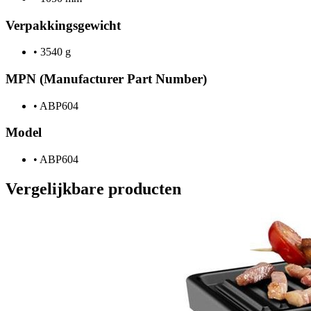
Verpakkingsgewicht
•
3540 g
MPN (Manufacturer Part Number)
•
ABP604
Model
•
ABP604
Vergelijkbare producten