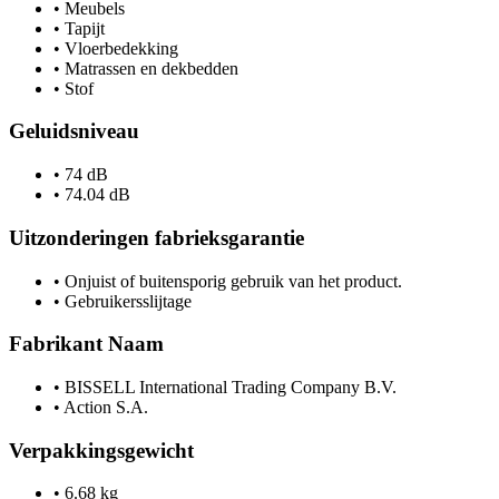
•
Meubels
•
Tapijt
•
Vloerbedekking
•
Matrassen en dekbedden
•
Stof
Geluidsniveau
•
74 dB
•
74.04 dB
Uitzonderingen fabrieksgarantie
•
Onjuist of buitensporig gebruik van het product.
•
Gebruikersslijtage
Fabrikant Naam
•
BISSELL International Trading Company B.V.
•
Action S.A.
Verpakkingsgewicht
•
6.68 kg