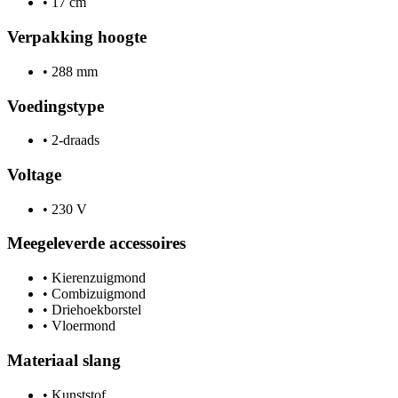
•
17 cm
Verpakking hoogte
•
288 mm
Voedingstype
•
2-draads
Voltage
•
230 V
Meegeleverde accessoires
•
Kierenzuigmond
•
Combizuigmond
•
Driehoekborstel
•
Vloermond
Materiaal slang
•
Kunststof