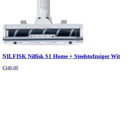
NILFISK Nilfisk S1 Home + Steelstofzuiger Wit
€346,00