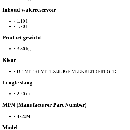
Inhoud waterreservoir
•
1.10 l
•
1.70 l
Product gewicht
•
3.86 kg
Kleur
•
DE MEEST VEELZIJDIGE VLEKKENREINIGER
Lengte slang
•
2.20 m
MPN (Manufacturer Part Number)
•
4720M
Model