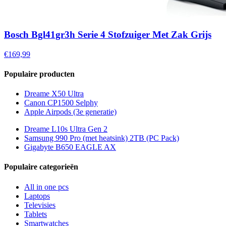
Bosch Bgl41gr3h Serie 4 Stofzuiger Met Zak Grijs
€169,99
Populaire producten
Dreame X50 Ultra
Canon CP1500 Selphy
Apple Airpods (3e generatie)
Dreame L10s Ultra Gen 2
Samsung 990 Pro (met heatsink) 2TB (PC Pack)
Gigabyte B650 EAGLE AX
Populaire categorieën
All in one pcs
Laptops
Televisies
Tablets
Smartwatches