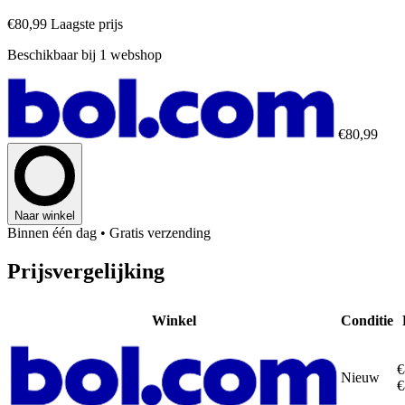
€80,99
Laagste prijs
Beschikbaar bij 1 webshop
€80,99
Naar winkel
Binnen één dag
• Gratis verzending
Prijsvergelijking
Winkel
Conditie
€
Nieuw
€