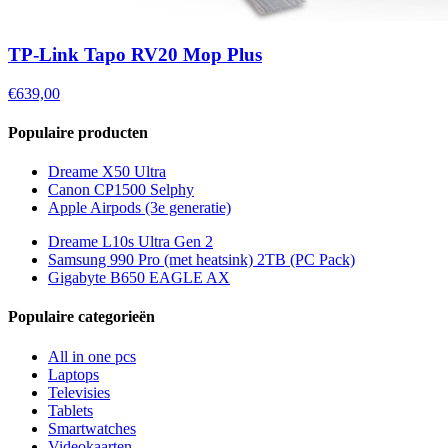
TP-Link Tapo RV20 Mop Plus
€639,00
Populaire producten
Dreame X50 Ultra
Canon CP1500 Selphy
Apple Airpods (3e generatie)
Dreame L10s Ultra Gen 2
Samsung 990 Pro (met heatsink) 2TB (PC Pack)
Gigabyte B650 EAGLE AX
Populaire categorieën
All in one pcs
Laptops
Televisies
Tablets
Smartwatches
Videokaarten