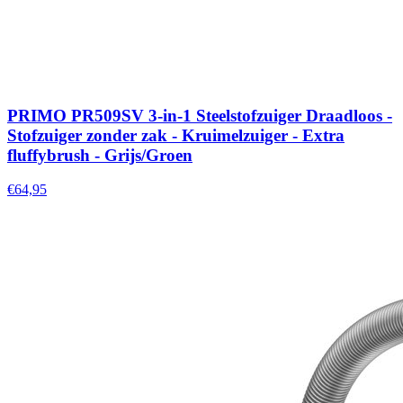
PRIMO PR509SV 3-in-1 Steelstofzuiger Draadloos -
Stofzuiger zonder zak - Kruimelzuiger - Extra
fluffybrush - Grijs/Groen
€64,95