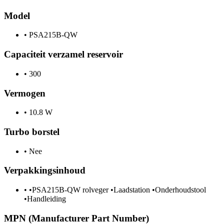
Model
•
PSA215B-QW
Capaciteit verzamel reservoir
•
300
Vermogen
•
10.8 W
Turbo borstel
•
Nee
Verpakkingsinhoud
•
•PSA215B-QW rolveger •Laadstation •Onderhoudstool
•Handleiding
MPN (Manufacturer Part Number)