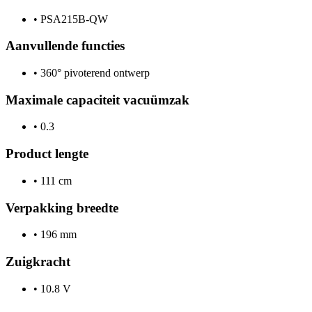
•
PSA215B-QW
Aanvullende functies
•
360° pivoterend ontwerp
Maximale capaciteit vacuümzak
•
0.3
Product lengte
•
111 cm
Verpakking breedte
•
196 mm
Zuigkracht
•
10.8 V