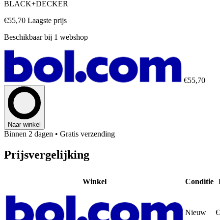
BLACK+DECKER
€55,70
Laagste prijs
Beschikbaar bij 1 webshop
€55,70
Naar winkel
Binnen 2 dagen
• Gratis verzending
Prijsvergelijking
Winkel
Conditie
Nieuw
€